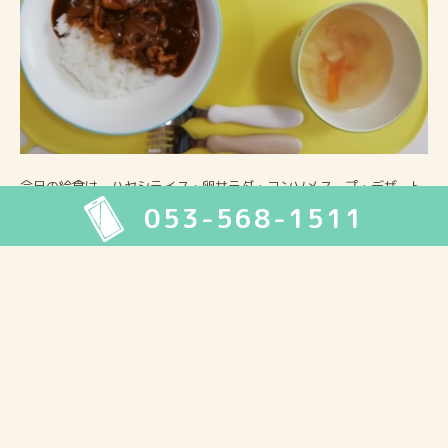
今日の給食は、ハヤシライス・卵サラダ・コンソメスープ・デザート
053-568-1511
でした。
2026年8月
月
火
水
木
金
土
日
1
2
3
4
5
6
7
8
9