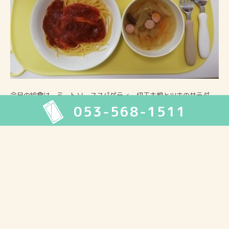
今日の給食は、ミートソーススパゲティ 切干大根とツナのサラダ
053-568-1511
野菜たっぷりコンソメスープ 梨でした。
2026年8月
月
火
水
木
金
土
日
1
2
3
4
5
6
7
8
9