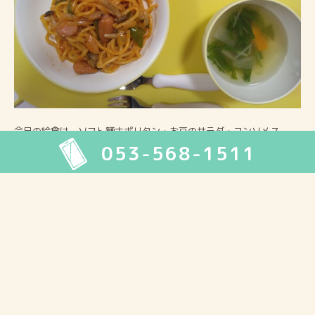
今日の給食は、ソフト麵ナポリタン・お豆のサラダ・コンソメスー
053-568-1511
プ・デザートでした。
2026年8月
月
火
水
木
金
土
日
1
2
3
4
5
6
7
8
9