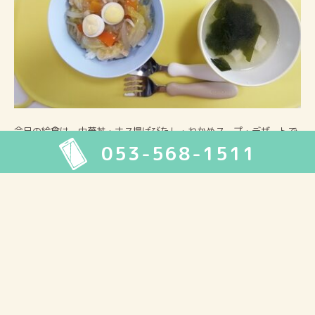
今日の給食は、中華丼・ナス揚げびたし・わかめスープ・デザートで
053-568-1511
した。
2026年8月
月
火
水
木
金
土
日
1
2
3
4
5
6
7
8
9