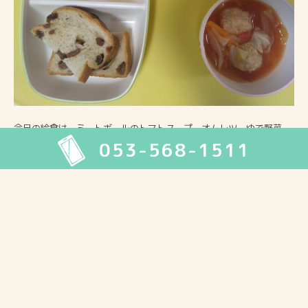
今日の給食は、ミートボールのトマトスープ、オムレツ、ゆで野菜、
053-568-1511
パン、デザートでした。
2026年8月
月
火
水
木
金
土
日
1
2
3
4
5
6
7
8
9