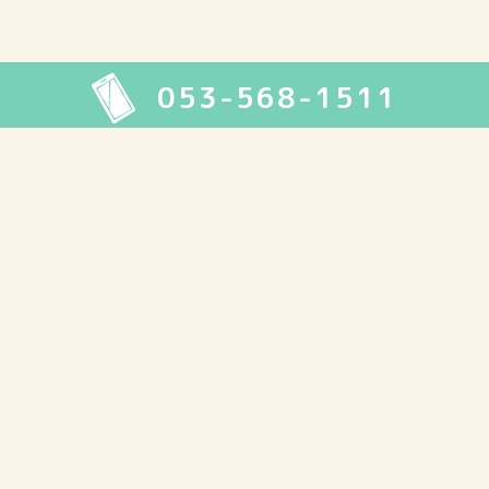
053-568-1511
2026年8月
月
火
水
木
金
土
日
1
2
3
4
5
6
7
8
9
10
11
12
13
14
15
16
17
18
19
20
21
22
23
24
25
26
27
28
29
30
31
« 7月
最近の記事