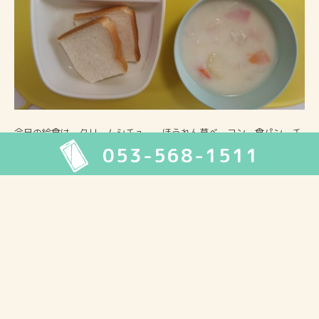
今日の給食は、クリームシチュー、ほうれん草ベーコン、食パン、チ
053-568-1511
ーズ、デザートでした。
2026年8月
月
火
水
木
金
土
日
1
2
3
4
5
6
7
8
9