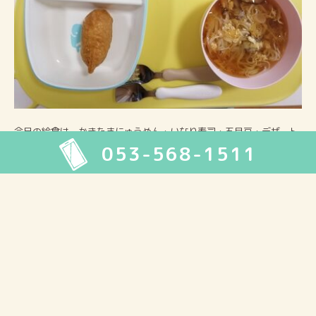
今日の給食は、かきたまにゅうめん・いなり寿司・五目豆・デザート
053-568-1511
でした。
2026年8月
月
火
水
木
金
土
日
1
2
3
4
5
6
7
8
9