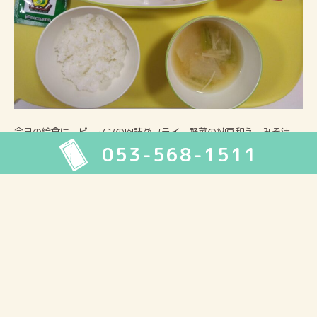
今日の給食は、ピーマンの肉詰めフライ、野菜の納豆和え、みそ汁、
053-568-1511
ふりかけご飯、デザートでした。
2026年8月
月
火
水
木
金
土
日
1
2
3
4
5
6
7
8
9