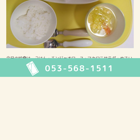
今日の給食は、ごはん・チンジャオロース・マカロニサラダ・やさい
053-568-1511
とたまごのスープ・デザートでした。
2026年8月
月
火
水
木
金
土
日
1
2
3
4
5
6
7
8
9