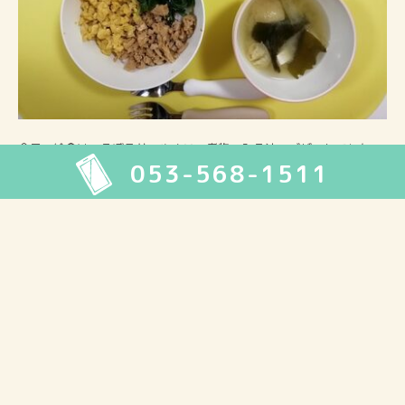
今日の給食は、そぼろ丼・やさいの煮物・みそ汁・デザートでした。
053-568-1511
2026年8月
月
火
水
木
金
土
日
1
2
3
4
5
6
7
8
9
10
11
12
13
14
15
16