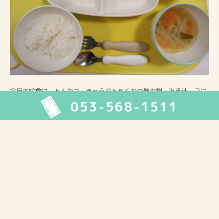
今日の給食は、とんかつ・きゅうりとちくわの酢の物・みそ汁・ごは
053-568-1511
ん・デザートでした。
2026年8月
月
火
水
木
金
土
日
1
2
3
4
5
6
7
8
9