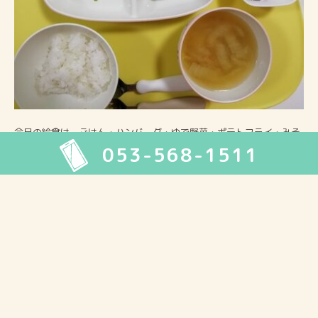
今日の給食は、ごはん・ハンバーグ・ゆで野菜・ポテトフライ・みそ
053-568-1511
汁・デザートでした。
2026年8月
月
火
水
木
金
土
日
1
2
3
4
5
6
7
8
9