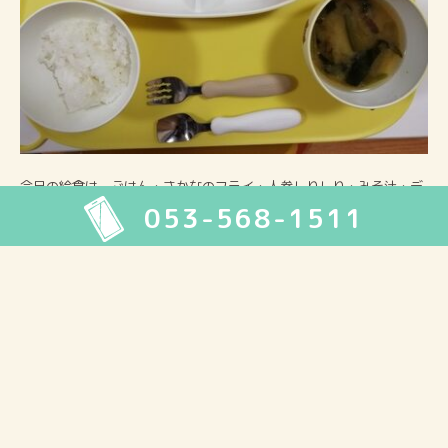
今日の給食は、ごはん・さかなのフライ・人参しりしり・みそ汁・デ
053-568-1511
ザートでした。
2026年8月
月
火
水
木
金
土
日
1
2
3
4
5
6
7
8
9