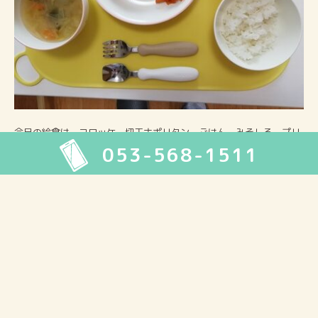
今日の給食は、コロッケ 切干ナポリタン ごはん みそしる プリ
053-568-1511
ンでした。
2026年8月
月
火
水
木
金
土
日
1
2
3
4
5
6
7
8
9